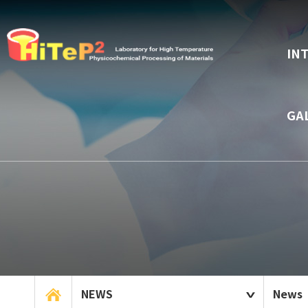
IN
GA
NEWS
News