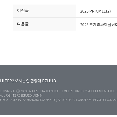
이전글
2023 PRICM11(2)
다음글
2023 추계리싸이클링
HITEP2
오시는길
한양대
EZHUB
COPYRIGHT ⓒ 2009 LABORATORY FOR HIGH TEMPERATURE PHYSICOCHEMICAL PROCE
ALL RIGHTS RESERUED.[ADMIN]
ERICA CAMPUS : 55 HANYANGDAEHAK-RO, SANGNOK-GU, ANSN KYEONGGI-DO, 426-79