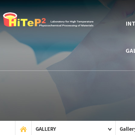
IN
GA
GALLERY
Galler