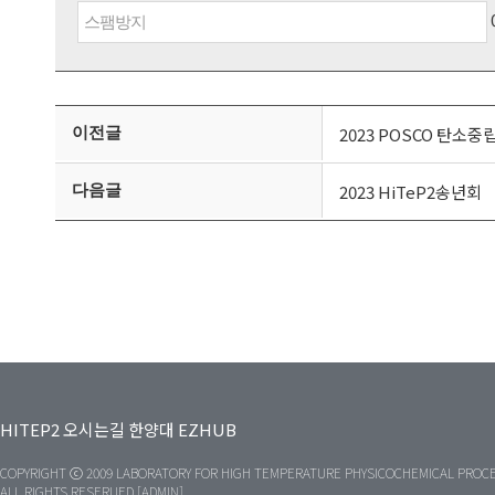
이전글
2023 POSCO 탄소
다음글
2023 HiTeP2송년회
HITEP2
오시는길
한양대
EZHUB
COPYRIGHT ⓒ 2009 LABORATORY FOR HIGH TEMPERATURE PHYSICOCHEMICAL PROCE
ALL RIGHTS RESERUED.[ADMIN]