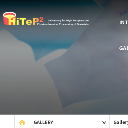
IN
GA
GALLERY
Galler