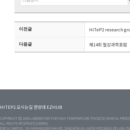
이전글
HiTeP2 research gr
다음글
제14회 철강과학포럼
HITEP2
오시는길
한양대
EZHUB
COPYRIGHT ⓒ 2009 LABORATORY FOR HIGH TEMPERATURE PHYSICOCHEMICAL PROCE
ALL RIGHTS RESERUED.[ADMIN]
ERICA CAMPUS : 55 HANYANGDAEHAK-RO, SANGNOK-GU, ANSN KYEONGGI-DO, 426-79