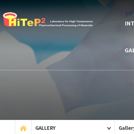
IN
GA
GALLERY
Galler