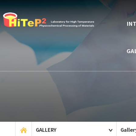
IN
GA
GALLERY
Galler