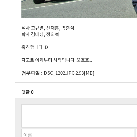
석사 고규열, 신재홍, 박준석
학사 김태성, 정의혁
축하합니다 :D
자고로 이제부터 시작입니다. 으흐흐...
DSC_1202.JPG 2.93[MB]
첨부파일 :
댓글 0