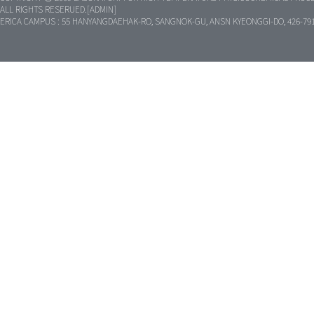
ALL RIGHTS RESERUED.[ADMIN]
ERICA CAMPUS : 55 HANYANGDAEHAK-RO, SANGNOK-GU, ANSN KYEONGGI-DO, 426-79