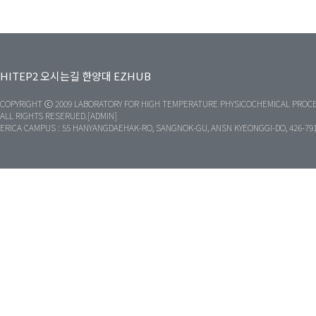
HITEP2
오시는길
한양대
EZHUB
COPYRIGHT ⓒ 2009 LABORATORY FOR HIGH TEMPERATURE PHYSICOCHEMICAL PROCE
ALL RIGHTS RESERUED.[ADMIN]
ERICA CAMPUS : 55 HANYANGDAEHAK-RO, SANGNOK-GU, ANSN KYEONGGI-DO, 426-79