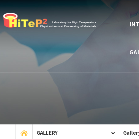
IN
GA
GALLERY
Galler