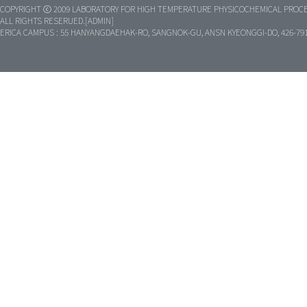
COPYRIGHT ⓒ 2009 LABORATORY FOR HIGH TEMPERATURE PHYSICOCHEMICAL PROCE
ALL RIGHTS RESERUED.[ADMIN]
ERICA CAMPUS : 55 HANYANGDAEHAK-RO, SANGNOK-GU, ANSN KYEONGGI-DO, 426-79