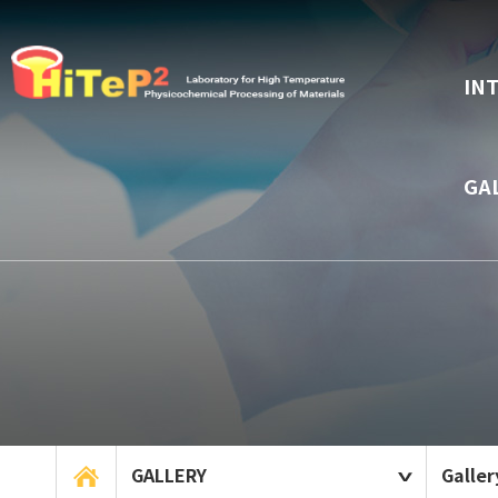
IN
GA
GALLERY
Galler